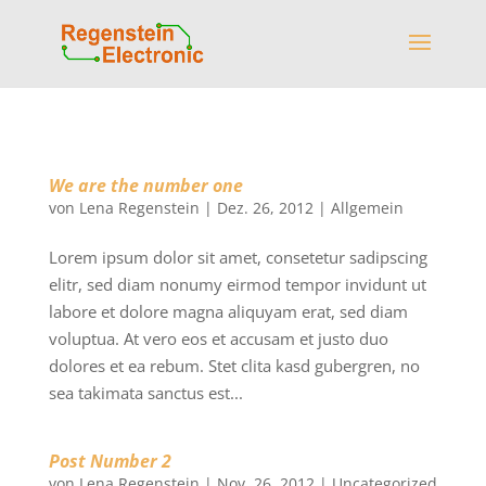
We are the number one
von
Lena Regenstein
|
Dez. 26, 2012
|
Allgemein
Lorem ipsum dolor sit amet, consetetur sadipscing
elitr, sed diam nonumy eirmod tempor invidunt ut
labore et dolore magna aliquyam erat, sed diam
voluptua. At vero eos et accusam et justo duo
dolores et ea rebum. Stet clita kasd gubergren, no
sea takimata sanctus est...
Post Number 2
von
Lena Regenstein
|
Nov. 26, 2012
|
Uncategorized